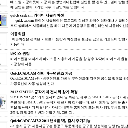
때 드릴 가공하듯이 가공 하는 방법이다한법에 진입을 할 경우 엔드밀에 받는 
에 진입을 할때 여러번 나누어 진입하는 명령이다
quick cadcam 와이어 시뮬레이션
quick cadcam 와이어 시뮬레이션 프로그램 작성후 와이어 상태에서 시뮬레
코드 상태어서 시물레이션을 하기 때문에 가공경로를 확인하면서 시뮬레이
이동회전
이동회전은 선택된 커브를 이동량과 회전량을 설정된 값으로 키보드에 방향
기능이다
바이스 원점
바이스원점 여러개에 바이스를 사용하여 가공을 할 경우 각각에 바이스에 원
가공할때 사용
QuickCADCAM 선반 비구면렌즈 가공
QuickCADCAM 선반 비구면렌즈 가공 비구면렌즈에 지구면 공식을 입력을 
가공곡선이 자동 생성이 된다
2012 SIMTOS 공작기계 전시회 참가 확정
SIMTOS2012 공작기계 전시회 안내 및 특판 안내 부스 SIMTOS2012 공작기계
특판 안내 SIMTOS2012 공작기계 전시회 참가합니다. 전시 참가 및 신제품 출
획을 활용하시기 바랍니다. 자세한 내역은 홈페이지 또는 당사 영업부서로 확인 
3축 밀링 및 2축 선반과 턴밀 기계, 그리고 ..
QuickCADCAM7.2 2011년 9월 5일 출시 추가기능
- 사용자 공구: 사용자공구는 폼공구 주문제작된 공구를 생성하는 명령 (밀링,선반