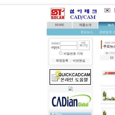
HOME
제품소개
뉴스
쥬요뉴스
관련업계 
main ne
주요뉴
비밀번호 기억
회원등록
｜
비번분실
News