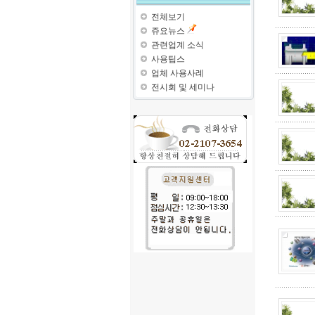
전체보기
쥬요뉴스
관련업계 소식
사용팁스
업체 사용사례
전시회 및 세미나