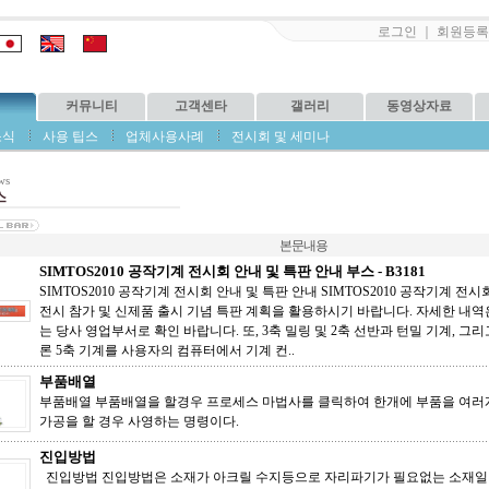
로그인
｜
회원등록
커뮤니티
고객센타
갤러리
동영상자료
소식
사용 팁스
업체사용사례
전시회 및 세미나
ws
스
본문내용
SIMTOS2010 공작기계 전시회 안내 및 특판 안내 부스 - B3181
SIMTOS2010 공작기계 전시회 안내 및 특판 안내 SIMTOS2010 공작기계 전
전시 참가 및 신제품 출시 기념 특판 계획을 활용하시기 바랍니다. 자세한 내역
는 당사 영업부서로 확인 바랍니다. 또, 3축 밀링 및 2축 선반과 턴밀 기계, 그
론 5축 기계를 사용자의 컴퓨터에서 기계 컨..
부품배열
부품배열 부품배열을 할경우 프로세스 마법사를 클릭하여 한개에 부품을 여러
가공을 할 경우 사영하는 명령이다.
진입방법
진입방법 진입방법은 소재가 아크릴 수지등으로 자리파기가 필요없는 소재일