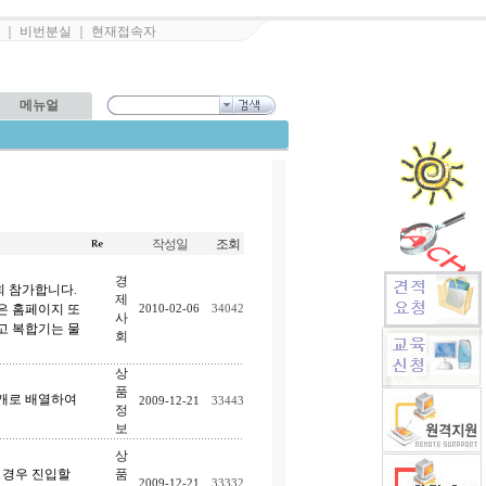
｜
비번분실
｜
현재접속자
메뉴얼
작성일
조회
경
시회 참가합니다.
제
은 홈페이지 또
2010-02-06
34042
사
리고 복합기는 물
회
상
품
개로 배열하여
2009-12-21
33443
정
보
상
 경우 진입할
품
2009-12-21
33332