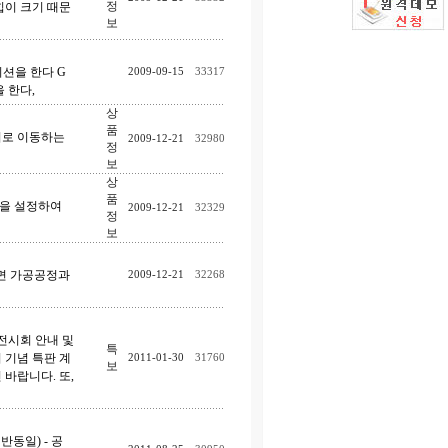
정
힙이 크기 때문
보
이션을 한다 G
2009-09-15
33317
션을 한다,
상
품
키로 이동하는
2009-12-21
32980
정
보
상
품
점을 설정하여
2009-12-21
32329
정
보
하면 가공공정과
2009-12-21
32268
 전시회 안내 및
특
시 기념 특판 계
2011-01-30
31760
보
바랍니다. 또,
동일) - 공