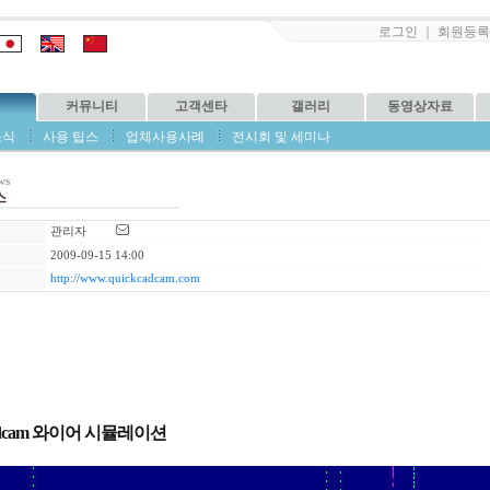
로그인
｜
회원등록
커뮤니티
고객센타
갤러리
동영상자료
소식
사용 팁스
업체사용사례
전시회 및 세미나
ws
스
관리자
2009-09-15 14:00
http://www.quickcadcam.com
 cadcam 와이어 시뮬레이션