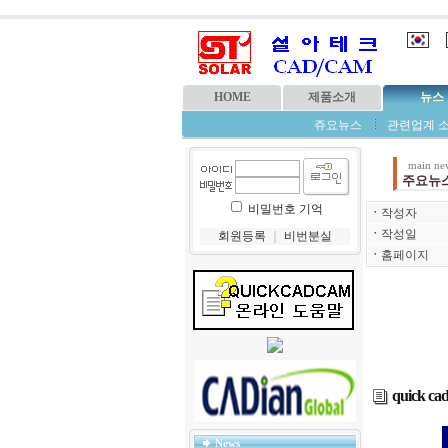
HOME
제품소개
뉴스
쥬요뉴스
관련업계 
main ne
주요뉴
비밀번호 기억
ㆍ
작성자
ㆍ
작성일
회원등록
｜
비번분실
ㆍ
홈페이지
quick
News