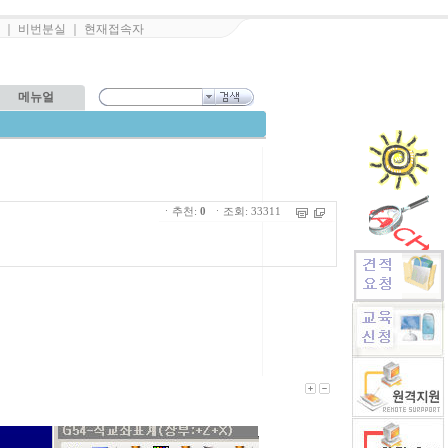
｜
비번분실
｜
현재접속자
메뉴얼
ㆍ추천:
0
ㆍ조회: 33311